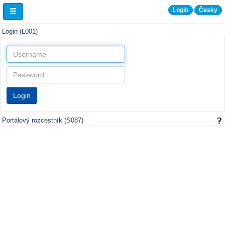
Login
Česky
Vítejte
Login (L001)
Portálový rozcestník (S087)