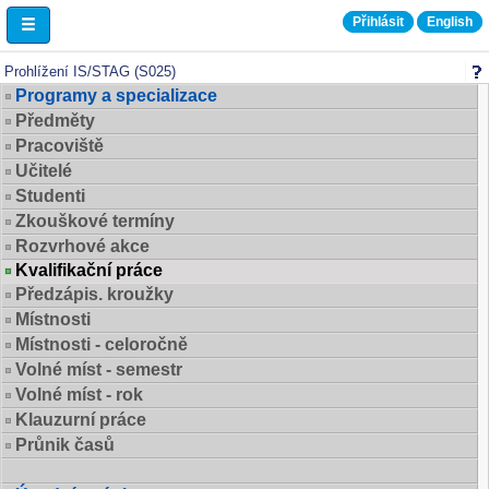
Přihlásit
English
Prohlížení
Prohlížení IS/STAG (S025)
Programy a specializace
Předměty
Pracoviště
Učitelé
Studenti
Zkouškové termíny
Rozvrhové akce
Kvalifikační práce
Předzápis. kroužky
Místnosti
Místnosti - celoročně
Volné míst - semestr
Volné míst - rok
Klauzurní práce
Průnik časů